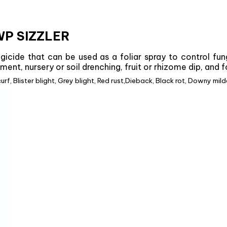
3% WP SIZZLER
gicide that can be used as a foliar spray to control fun
nt, nursery or soil drenching, fruit or rhizome dip, and f
 scurf, Blister blight, Grey blight, Red rust,Dieback, Black rot, Downy